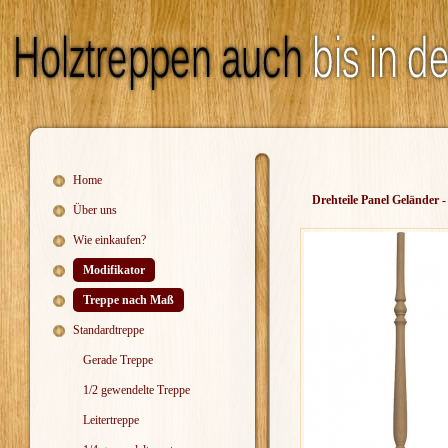
Home
Drehteile Panel Geländer 
Über uns
Wie einkaufen?
Modifikator
Treppe nach Maß
Standardtreppe
Gerade Treppe
1/2 gewendelte Treppe
Leitertreppe