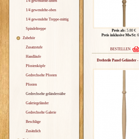
1/4 gewendelte-unten
1/4 gewendelte-oben
1/4 gewendelte Treppe-mittig
Spindeltreppe
Preis ab:
5.80 €
Preis inklusive MwSt:
6
Zubehör
Zusatzstufe
BESTELLEN
Handläufe
Drehteile Panel Geländer 
Pfostenköpfe
Gedrechselte Pfosten
Pfosten
Gedrechselte geländerstäbe
Galeriegeländer
Gedrechselte Galerie
Beschläge
Zusätzlich