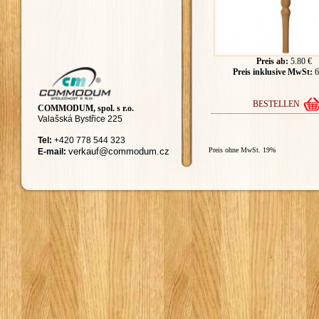
Preis ab:
5.80 €
Preis inklusive MwSt:
6
BESTELLEN
COMMODUM, spol. s r.o.
Valašská Bystřice 225
Tel:
+420
778 544 323
ver
kauf@commodum.
cz
Preis ohne MwSt. 19%
E-mail: