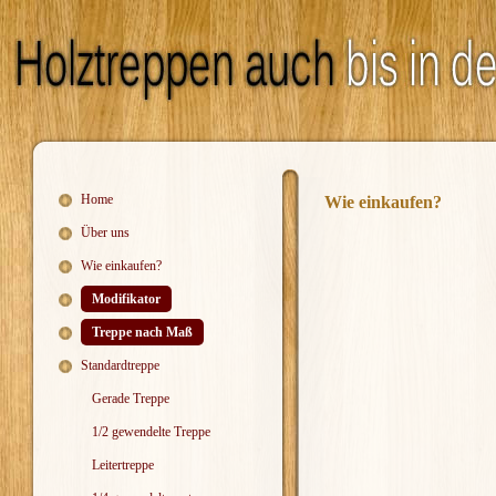
Home
Wie einkaufen?
Über uns
Wie einkaufen?
Modifikator
Treppe nach Maß
Standardtreppe
Gerade Treppe
1/2 gewendelte Treppe
Leitertreppe