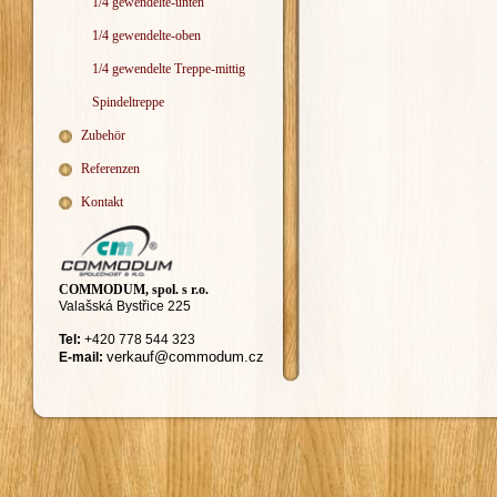
1/4 gewendelte-unten
1/4 gewendelte-oben
1/4 gewendelte Treppe-mittig
Spindeltreppe
Zubehör
Referenzen
Kontakt
COMMODUM, spol. s r.o.
Valašská Bystřice 225
Tel:
+420
778 544 323
ver
kauf@commodum.
cz
E-mail: