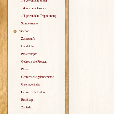
1/4 gewendelte-unten
1/4 gewendelte-oben
1/4 gewendelte Treppe-mittig
Spindeltreppe
Zubehör
Zusatzstufe
Handläufe
Pfostenköpfe
Gedrechselte Pfosten
Pfosten
Gedrechselte geländerstäbe
Galeriegeländer
Gedrechselte Galerie
Beschläge
Zusätzlich