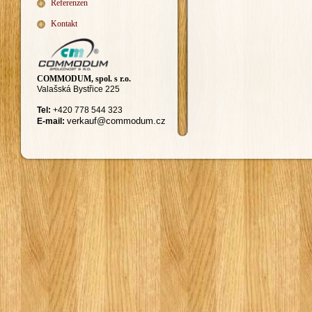
Referenzen
Kontakt
COMMODUM, spol. s r.o.
Valašská Bystřice 225
Tel:
+420
778 544 323
ver
kauf@commodum.
cz
E-mail: