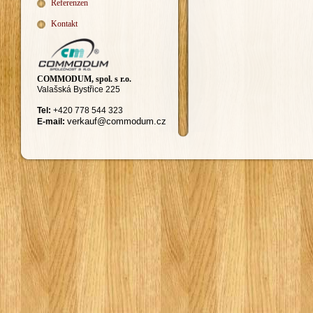
Referenzen
Kontakt
COMMODUM, spol. s r.o.
Valašská Bystřice 225
Tel:
+420
778 544 323
ver
kauf@commodum.
cz
E-mail: