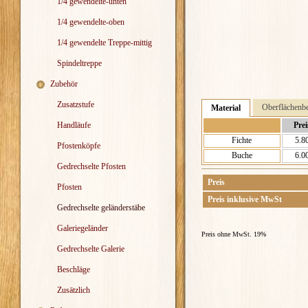
1/4 gewendelte-unten
1/4 gewendelte-oben
1/4 gewendelte Treppe-mittig
Spindeltreppe
Zubehör
Zusatzstufe
Oberflächenb
Material
Handläufe
Prei
Fichte
5.8
Pfostenköpfe
Buche
6.0
Gedrechselte Pfosten
Preis
Pfosten
Preis inklusive MwSt
Gedrechselte geländerstäbe
Galeriegeländer
Preis ohne MwSt. 19%
Gedrechselte Galerie
Beschläge
Zusätzlich