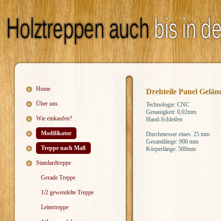
Home
Drehteile Panel Gelä
Über uns
Technologie: CNC
Genauigkeit: 0,02mm
Wie einkaufen?
Hand-Schleifen
Modifikator
Durchmesser eines: 25 mm
Gesamtlänge: 900 mm
Treppe nach Maß
Körperlänge:
500mm
Standardtreppe
Gerade Treppe
1/2 gewendelte Treppe
Leitertreppe