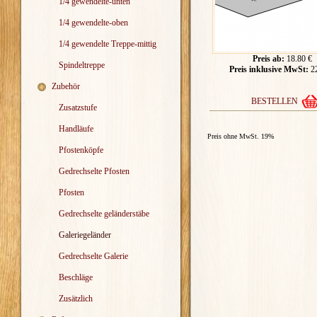
1/4 gewendelte-unten
1/4 gewendelte-oben
1/4 gewendelte Treppe-mittig
Preis ab:
18.80 €
Spindeltreppe
Preis inklusive MwSt:
22
Zubehör
BESTELLEN
Zusatzstufe
Handläufe
Preis ohne MwSt. 19%
Pfostenköpfe
Gedrechselte Pfosten
Pfosten
Gedrechselte geländerstäbe
Galeriegeländer
Gedrechselte Galerie
Beschläge
Zusätzlich