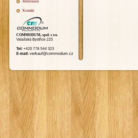
Referenzen
Kontakt
COMMODUM, spol. s r.o.
Valašská Bystřice 225
Tel:
+420
778 544 323
ver
kauf@commodum.
cz
E-mail: