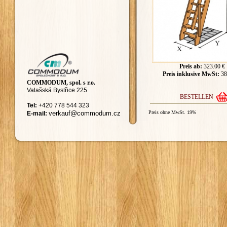
Preis ab:
323.00 €
Preis inklusive MwSt:
38
COMMODUM, spol. s r.o.
Valašská Bystřice 225
BESTELLEN
Tel:
+420
778 544 323
ver
kauf@commodum.
cz
Preis ohne MwSt. 19%
E-mail: