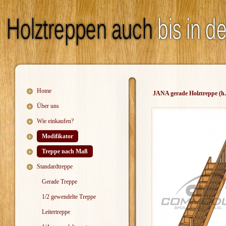
Home
JANA gerade Holztreppe (h
Über uns
Wie einkaufen?
Modifikator
Treppe nach Maß
Standardtreppe
Gerade Treppe
1/2 gewendelte Treppe
Leitertreppe