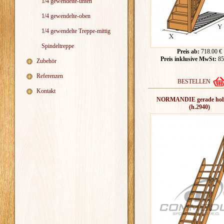
1/4 gewendelte-unten
1/4 gewendelte-oben
1/4 gewendelte Treppe-mittig
Spindeltreppe
Preis ab:
718.00 €
Preis inklusive MwSt:
85
Zubehör
Referenzen
BESTELLEN
Kontakt
NORMANDIE gerade holz
(h.2940)