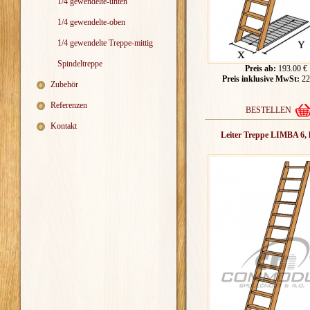
1/4 gewendelte-unten
1/4 gewendelte-oben
1/4 gewendelte Treppe-mittig
Spindeltreppe
Preis ab:
193.00 €
Preis inklusive MwSt:
22
Zubehör
Referenzen
BESTELLEN
Kontakt
Leiter Treppe LIMBA 6, 