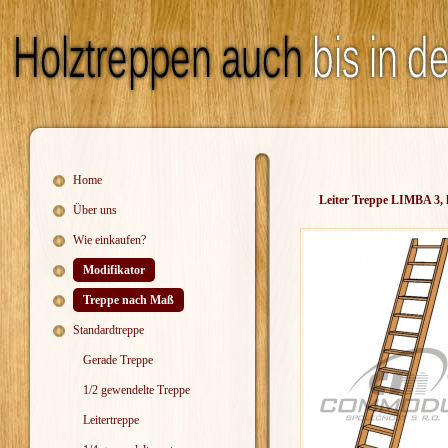
Home
Leiter Treppe LIMBA 3, 
Über uns
Wie einkaufen?
Modifikator
Treppe nach Maß
Standardtreppe
Gerade Treppe
1/2 gewendelte Treppe
Leitertreppe