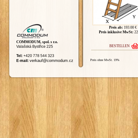
Preis ab:
193.00 €
Preis inklusive MwSt:
22
COMMODUM, spol. s r.o.
BESTELLEN
Valašská Bystřice 225
Tel:
+420
778 544 323
ver
kauf@commodum.
cz
Preis ohne MwSt. 19%
E-mail: