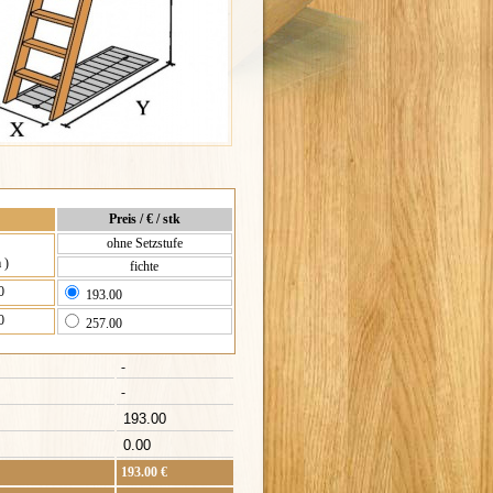
Preis / € / stk
ohne Setzstufe
 )
fichte
0
193.00
0
257.00
-
-
193.00
€