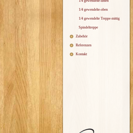
1/4 gewendelte-unten
1/4 gewendelte-oben
1/4 gewendelte Treppe-mittig
Spindeltreppe
Zubehör
Referenzen
Kontakt