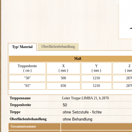
Oberflächenbehandlung
Typ/ Material
Maß
Treppenbreite
X
Y
Z
( cm )
( mm )
( mm )
( mm
"50"
500
1210
287
"65"
650
1210
287
Treppenname
Leiter Treppe LIMBA 21, h.2870
Treppenbreite
Treppe
Oberflächenbehandlung
Gesammtsumme