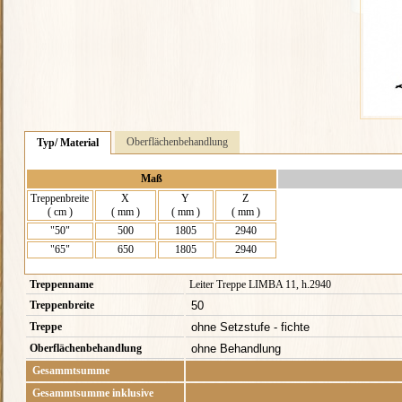
Oberflächenbehandlung
Typ/ Material
Maß
Treppenbreite
X
Y
Z
( cm )
( mm )
( mm )
( mm )
"50"
500
1805
2940
"65"
650
1805
2940
Treppenname
Leiter Treppe LIMBA 11, h.2940
Treppenbreite
Treppe
Oberflächenbehandlung
Gesammtsumme
Gesammtsumme inklusive