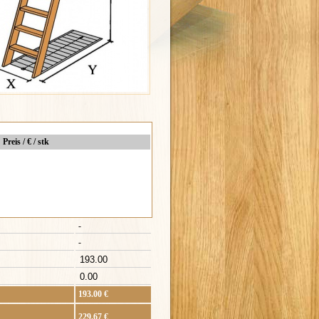
Preis / € / stk
-
-
193.00
€
229.67
€