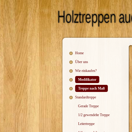
Home
Über uns
Wie einkaufen?
Modifikator
Treppe nach Maß
Standardtreppe
Gerade Treppe
1/2 gewendelte Treppe
Leitertreppe