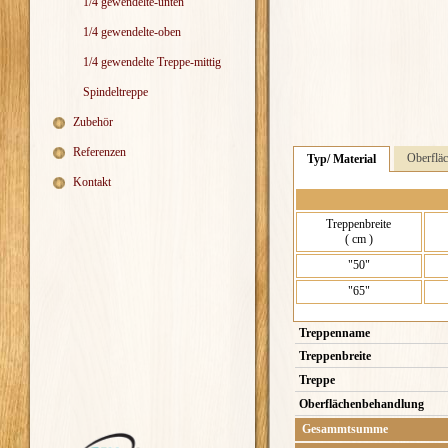
1/4 gewendelte-unten
1/4 gewendelte-oben
1/4 gewendelte Treppe-mittig
Spindeltreppe
Zubehör
Referenzen
Oberflä
Typ/ Material
Kontakt
Treppenbreite
( cm )
"50"
"65"
Treppenname
Treppenbreite
Treppe
Oberflächenbehandlung
Gesammtsumme