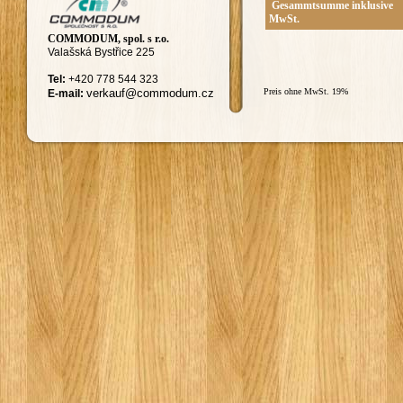
Gesammtsumme inklusive
MwSt.
COMMODUM, spol. s r.o.
Valašská Bystřice 225
Tel:
+420
778 544 323
ver
kauf@commodum.
cz
Preis ohne MwSt. 19%
E-mail: