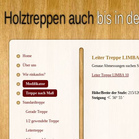
Home
Leiter Treppe LIMBA 
Über uns
Genaue Abmessungen
suchen Si
Wie einkaufen?
Leiter Treppe LIMBA 10
Modifikator
Höhe/Breite der Stufe:
215/12
Treppe nach Maß
Steigung
56° 55 '
Standardtreppe
Gerade Treppe
1/2 gewendelte Treppe
Leitertreppe