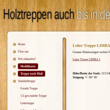
Home
Leiter Treppe LIMBA 
Über uns
Genaue Abmessungen
suchen Si
Wie einkaufen?
Leiter Treppe LIMBA 1
Modifikator
Höhe/Breite der Stufe:
215/14
Treppe nach Maß
Steigung
60° 49 '
Standardtreppe
Gerade Treppe
1/2 gewendelte Treppe
Leitertreppe