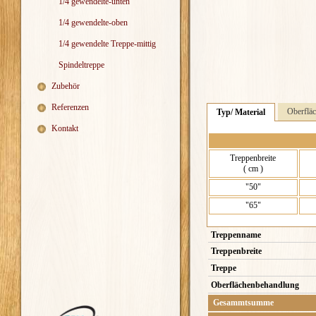
1/4 gewendelte-unten
1/4 gewendelte-oben
1/4 gewendelte Treppe-mittig
Spindeltreppe
Zubehör
Referenzen
Oberflä
Typ/ Material
Kontakt
Treppenbreite
( cm )
"50"
"65"
Treppenname
Treppenbreite
Treppe
Oberflächenbehandlung
Gesammtsumme