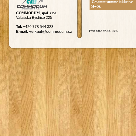
Gesammtsumme inklusive
MwSt.
COMMODUM, spol. s r.o.
Valašská Bystřice 225
Tel:
+420
778 544 323
ver
kauf@commodum.
cz
Preis ohne MwSt. 19%
E-mail: